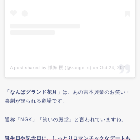
A post shared by 懺悔 櫻 (@zange_s)
on
Oct 24, 2021 at 3:56am PDT
「なんばグランド花月」
は、あの吉本興業のお笑い・
喜劇が観られる劇場です。
通称「NGK」「笑いの殿堂」と言われていますね。
誕生日や記念日に、しっとりロマンチックなデートも