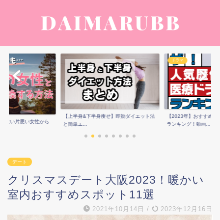
ドラマ
痩せ】即効ダイエット法
【2023年】おすすめ歴代医療ドラマ人気
男性芸能人の結婚お似
ランキング！動画...
ング！歴代彼女や画...
デート
クリスマスデート大阪2023！暖かい
室内おすすめスポット11選
2021年10月14日
/
2023年12月16日