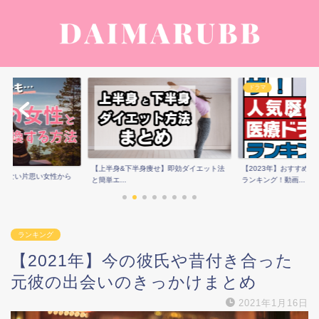
ドラマ
痩せ】即効ダイエット法
【2023年】おすすめ歴代医療ドラマ人気
男性芸能人の結婚お似
ランキング！動画...
ング！歴代彼女や画...
ランキング
【2021年】今の彼氏や昔付き合った
元彼の出会いのきっかけまとめ
2021年1月16日