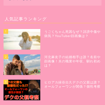
人気記事ランキング
1
うごくちゃん死因なぜ？誹謗中傷や
病気？YouTuber顔画像は？
2
河北麻友子の結婚相手は誰？名前や
顔画像！夫の職業や年収、馴れ初め
は？
3
ヒロアカ緑谷出久デクの父親は誰？
オールフォーワンが関係？個性考察