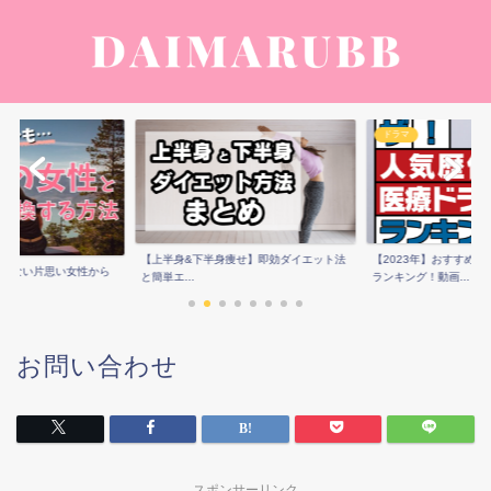
ドラマ
【上半身&下半身痩せ】即効ダイエット法
【2023年】おすすめ
点少ない片思い女性から
と簡単エ...
ランキング！動画...
..
お問い合わせ
スポンサーリンク