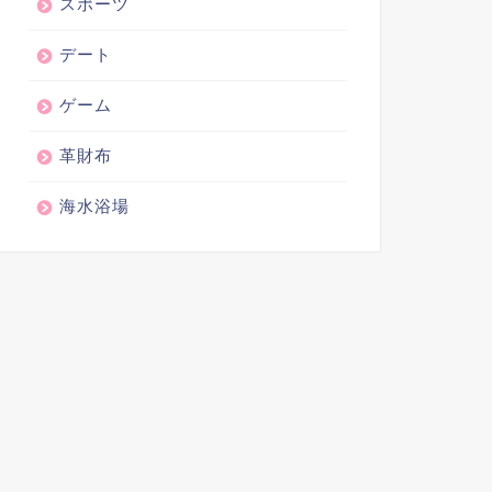
スポーツ
デート
ゲーム
革財布
海水浴場