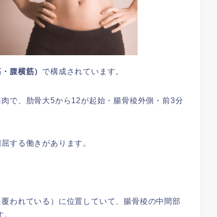
筋・腹横筋）
で構成されています。
肉で、肋骨大5から12が起始・腸骨稜外側・前3分
側屈する働きがあります。
に覆われている）に位置していて、腸骨稜の中間部
す。