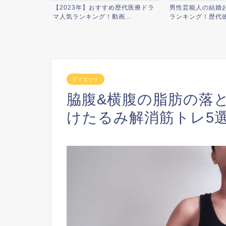
せ】即効ダイエ
【2023年】おすすめ歴代医療ドラ
男性芸能人の結婚
マ人気ランキング！動画...
ランキング！歴代彼女
ダイエット
脇腹&横腹の脂肪の落
けたるみ解消筋トレ5