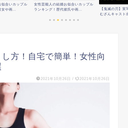
お似合いカップル
女性芸能人の結婚お似合いカップル
【鬼滅の刃】実
や画...
ランキング！歴代彼氏や画...
むざんキャスト出
とし方！自宅で簡単！女性向
選
2021年10月26日
/
2021年10月26日