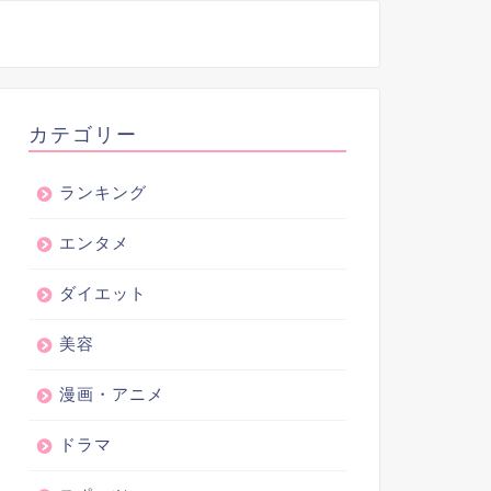
カテゴリー
ランキング
エンタメ
ダイエット
美容
漫画・アニメ
ドラマ