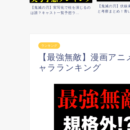
【鬼滅の刃】伏線
【鬼滅の刃】実写化で柱を演じるの
画の鬼舞辻無惨
と考察まとめ！青い彼
は誰？キャスト一覧予想ラ...
&...
ランキング
【最強無敵】漫画アニ
ャラランキング