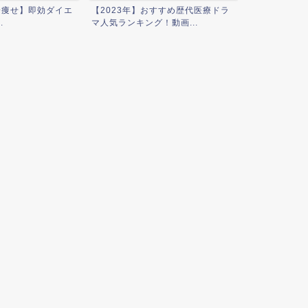
身痩せ】即効ダイエ
【2023年】おすすめ歴代医療ドラ
男性芸能人の
.
マ人気ランキング！動画...
ランキング！歴