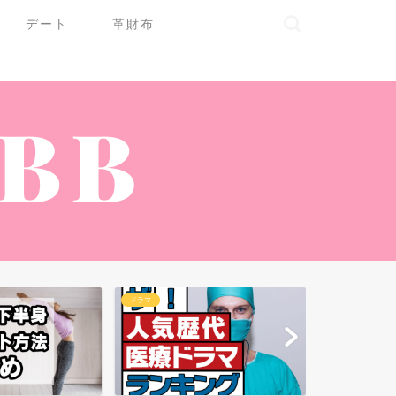
デート
革財布
ドラマ