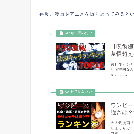
再度、漫画やアニメを振り返ってみるとい
【呪術廻
条悟超え
週刊少年ジ
り個性的な
か。 五...
ワンピー
強さは？
大人気漫画
しまくりです
力キャ...