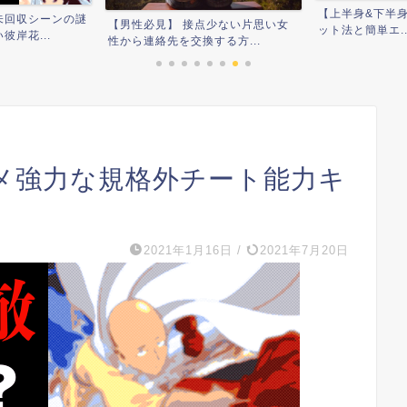
【上半身&下半
未回収シーンの謎
【男性必見】 接点少ない片思い女
ット法と簡単エ..
岸花...
性から連絡先を交換する方...
メ強力な規格外チート能力キ
2021年1月16日
/
2021年7月20日