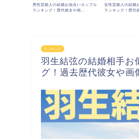
め歴代医療ドラ
男性芸能人の結婚お似合いカップル
女性芸能人の結婚
...
ランキング！歴代彼女や画...
ランキング！歴代彼氏
ランキング
羽生結弦の結婚相手お
グ！過去歴代彼女や画