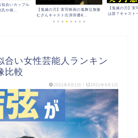
お似合いカップル
【鬼滅の刃】実
【鬼滅の刃】実写映画の鬼舞辻無惨
や画...
は誰？キャスト一
むざんキャスト出演俳優&...
似合い女性芸能人ランキン
像比較
2021年8月1日
/
2021年8月1日