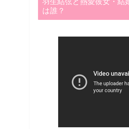
羽生結弦と熱愛彼女・結
は誰？