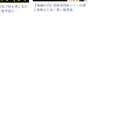
【鬼滅の刃】伏線未回収シーンの謎
写化で柱を演じるの
【男性必見】
と考察まとめ！青い彼岸花...
覧予想ラ...
性から連絡先を