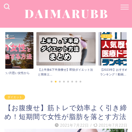
ドラマ
痩せ】即効ダイエット法
【2023年】おすすめ歴代医療ドラマ人気
男性芸能人の結婚お似
ランキング！動画...
ング！歴代彼女や画...
ダイエット
【お腹痩せ】筋トレで効率よく引き締
め！短期間で女性が脂肪を落とす方法
2021年7月22日
/
2021年7月22日