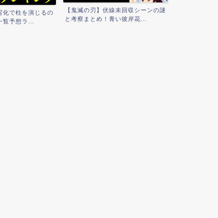
【上半身&下
線未回収シーンの謎
【男性必見】 接点少ない片思い女
ット法と簡単エ.
い彼岸花...
性から連絡先を交換する方...