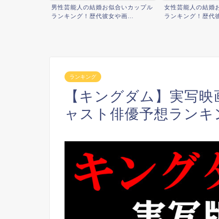
似合いカップル
女性芸能人の結婚お似合いカップル
【鬼滅の刃】実写
画...
ランキング！歴代彼氏や画...
むざんキャスト出演俳
ランキング
【キングダム】実写映
ャスト俳優予想ランキ