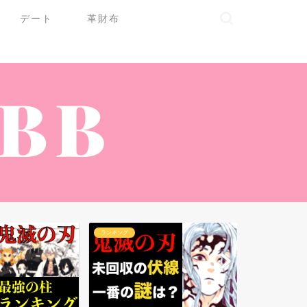
デート
革財布
ランキング