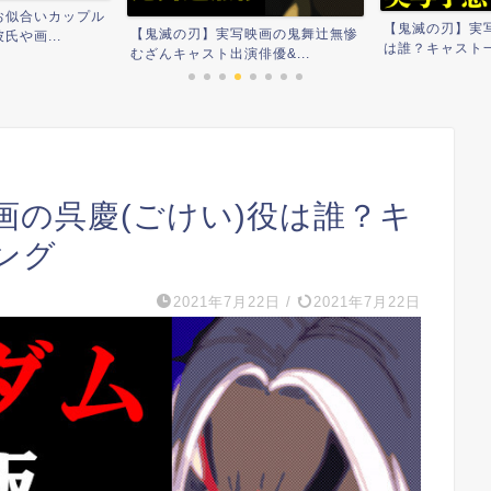
【鬼滅の刃】伏
【鬼滅の刃】実写化で柱を演じるの
映画の鬼舞辻無惨
と考察まとめ！青
は誰？キャスト一覧予想ラ...
優&...
画の呉慶(ごけい)役は誰？キ
ング
2021年7月22日
/
2021年7月22日