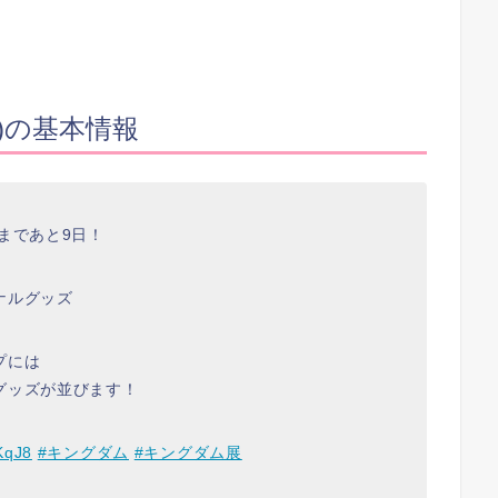
)の基本情報
まであと9日！
ナルグッズ
プには
グッズが並びます！
fKqJ8
#キングダム
#キングダム展