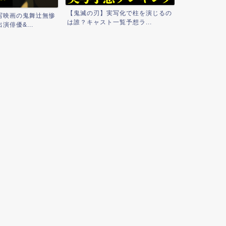
【鬼滅の刃】
【鬼滅の刃】実写化で柱を演じるの
写映画の鬼舞辻無惨
と考察まとめ！
は誰？キャスト一覧予想ラ...
演俳優&...