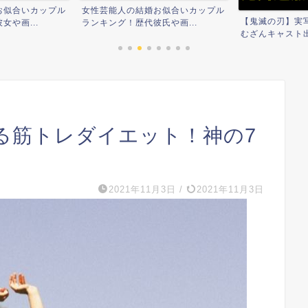
お似合いカップル
女性芸能人の結婚お似合いカップル
【鬼滅の刃】実
や画...
ランキング！歴代彼氏や画...
むざんキャスト出
る筋トレダイエット！神の7
2021年11月3日
/
2021年11月3日