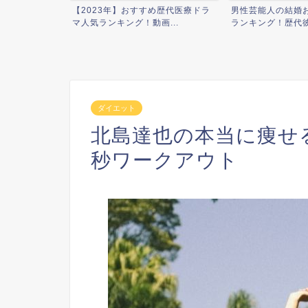
せ】即効ダイエ
【2023年】おすすめ歴代医療ドラ
男性芸能人の結婚
マ人気ランキング！動画...
ランキング！歴代彼女
ダイエット
北島達也の本当に痩せ
秒ワークアウト