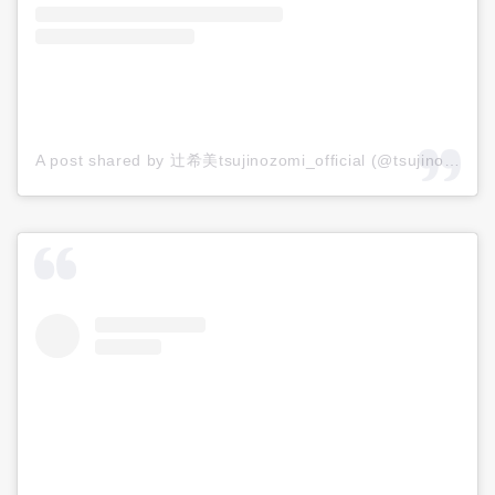
A post shared by 辻希美tsujinozomi_official (@tsujinozomi_official)