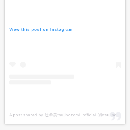
View this post on Instagram
A post shared by 辻希美tsujinozomi_official (@tsujinozomi_official)