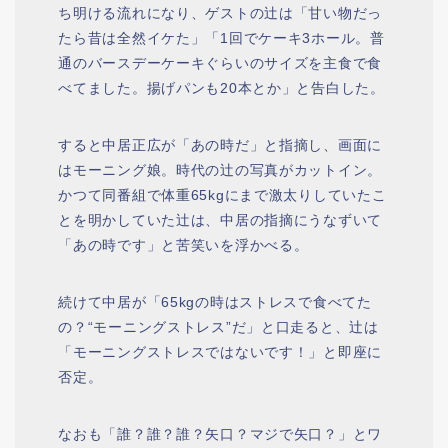
ち明ける流れになり、ゲストの辻は「甘い物だっ
たら昔は全然イケた」「1回でケーキ3ホール。普
通のバースデーケーキぐらいのサイズを主食で食
べてました。揚げパンも20本とか」と告白した。
すると中居正広が「あの時だ」と指摘し、画面に
はモーニング娘。時代の辻の写真がカットイン。
かつて同番組で体重65kgにまで激太りしていたこ
とを明かしていた辻は、中居の指摘にうなずいて
「あの時です」と苦笑いを浮かべる。
続けて中居が「65kgの時はストレスで食べてた
の？“モーニングストレス”だ」と口走ると、辻は
「モーニングストレスではないです！」と即座に
否定。
なおも「誰？誰？誰？矢口？マジで矢口？」とワ