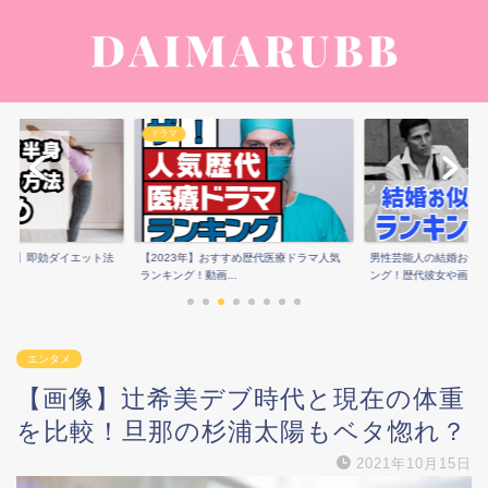
ドラマ
痩せ】即効ダイエット法
【2023年】おすすめ歴代医療ドラマ人気
男性芸能人の結婚お似
ランキング！動画...
ング！歴代彼女や画...
エンタメ
【画像】辻希美デブ時代と現在の体重
を比較！旦那の杉浦太陽もベタ惚れ？
2021年10月15日