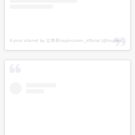
A post shared by 辻希美tsujinozomi_official (@tsujinozomi_official)