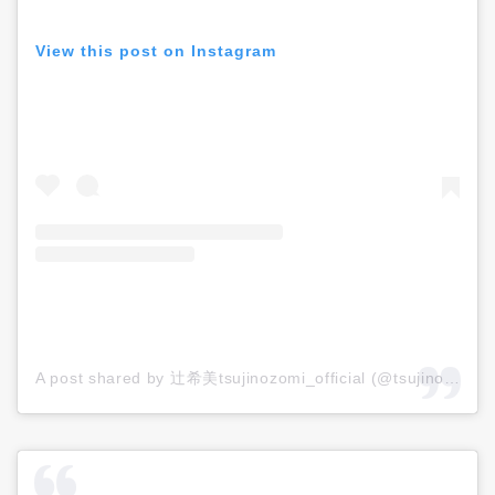
View this post on Instagram
A post shared by 辻希美tsujinozomi_official (@tsujinozomi_official)