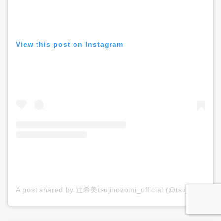
View this post on Instagram
A post shared by 辻希美tsujinozomi_official (@tsujinozomi_official)