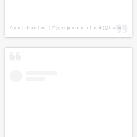
A post shared by 辻希美tsujinozomi_official (@tsujinozomi_official)