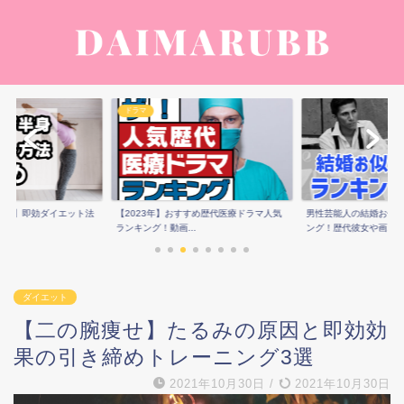
ドラマ
痩せ】即効ダイエット法
【2023年】おすすめ歴代医療ドラマ人気
男性芸能人の結婚お似
ランキング！動画...
ング！歴代彼女や画...
ダイエット
【二の腕痩せ】たるみの原因と即効効
果の引き締めトレーニング3選
2021年10月30日
/
2021年10月30日