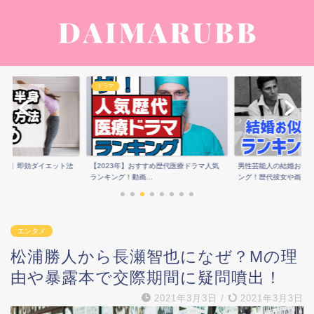
ドラマ
痩せ】即効ダイエット法
【2023年】おすすめ歴代医療ドラマ人気
男性芸能人の結婚お似
ランキング！動画...
ング！歴代彼女や画...
エンタメ
松浦勝人から長瀬智也になぜ？Mの理
由や暴露本で交際期間に疑問噴出！
2021年3月3日
/
2021年3月3日