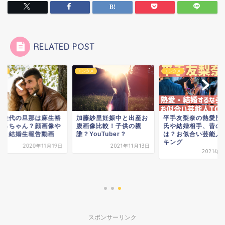
RELATED POST
タメ
エンタメ
エンタメ
呂佳代の旦那は麻生裕
加藤紗里妊娠中と出産お
平手友梨奈の熱愛歴
ひろちゃん？顔画像や
腹画像比較！子供の親
氏や結婚相手、昔の
歴！結婚生報告動画
誰？YouTuber？
は？お似合い芸能人
キング
2020年11月19日
2021年11月13日
2021年8
スポンサーリンク