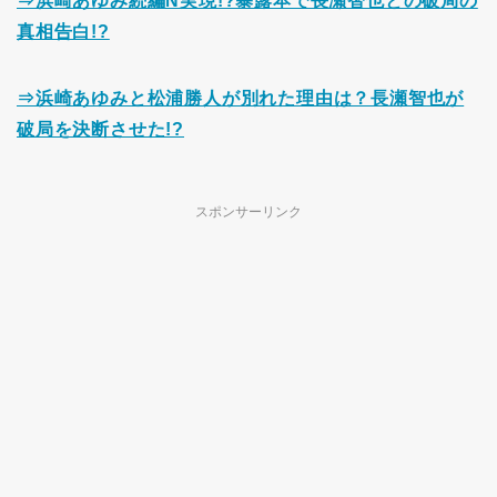
⇒浜崎あゆみ続編N実現!?暴露本で長瀬智也との破局の
真相告白!?
⇒浜崎あゆみと松浦勝人が別れた理由は？長瀬智也が
破局を決断させた!?
スポンサーリンク