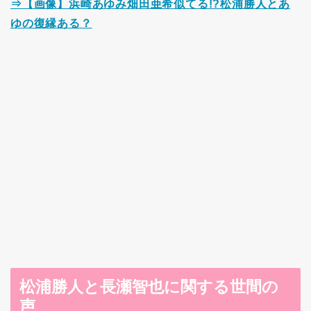
⇒【画像】浜崎あゆみ畑田亜希似てる!?松浦勝人とあ
ゆの復縁ある？
松浦勝人と長瀬智也に関する世間の
声