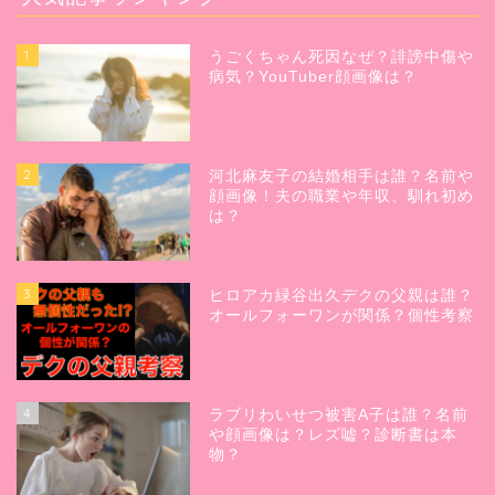
1
うごくちゃん死因なぜ？誹謗中傷や
病気？YouTuber顔画像は？
2
河北麻友子の結婚相手は誰？名前や
顔画像！夫の職業や年収、馴れ初め
は？
3
ヒロアカ緑谷出久デクの父親は誰？
オールフォーワンが関係？個性考察
4
ラブリわいせつ被害A子は誰？名前
や顔画像は？レズ嘘？診断書は本
物？