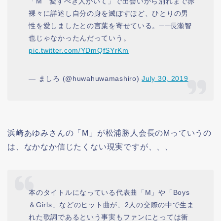
「M 愛すべき人がいて」で出会いから別れまで赤
裸々に詳述し自分の身を滅ぼすほど、ひとりの男
性を愛しましたとの言葉を寄せている。──長瀬智
也じゃなかったんだっていう。
pic.twitter.com/YDmQfSYrKm
— ましろ (@huwahuwamashiro)
July 30, 2019
浜崎あゆみさんの「M」が松浦勝人会長のMっていうの
は、なかなか信じたくない現実ですが、、、
本のタイトルになっている代表曲「M」や「Boys
＆Girls」などのヒット曲が、2人の交際の中で生ま
れた歌詞であるという事実もファンにとっては衝