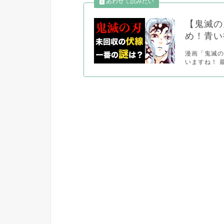
【鬼滅の
め！青い
漫画「鬼滅
いますね！ 