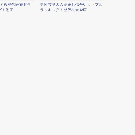
婚お似合いカップル
女性芸能人の結婚お似合いカップル
彼女や画...
ランキング！歴代彼氏や画...