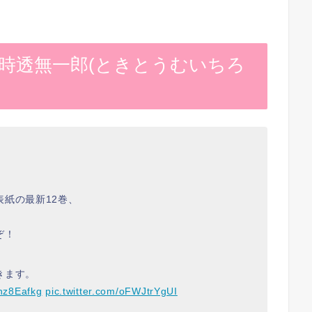
 時透無一郎(ときとうむいちろ
紙の最新12巻、
ぞ！
きます。
xnz8Eafkg
pic.twitter.com/oFWJtrYgUI