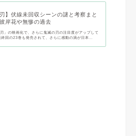
刃】伏線未回収シーンの謎と考察まと
彼岸花や無惨の過去
の刃」の映画化で、さらに鬼滅の刃の注目度がアップして
最終回の23巻も発売されて、さらに感動の渦が日本...