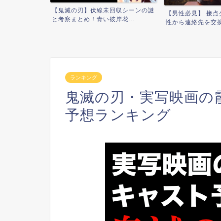
【上半身&下半身
回収シーンの謎
【男性必見】 接点少ない片思い女
ット法と簡単エ...
花...
性から連絡先を交換する方...
ランキング
鬼滅の刃・実写映画の
予想ランキング