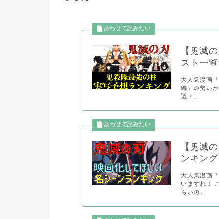
【鬼滅の
スト一覧
大人気漫画「
編」の勢いか
議・...
【鬼滅の
ンキング
大人気漫画
いますね！ 
らいの...