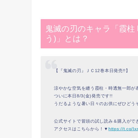
鬼滅の刃のキャラ「霞柱
う)」とは？
【『鬼滅の刃』ＪＣ12巻本日発売!!】
涼やかな空気を纏う霞柱・時透無一郎が表
ついに本日8/3(金)発売です!!
うだるような暑い日々のお供にぜひどう
公式サイトで冒頭の試し読み＆購入がで
アクセスはこちらから！▼
https://t.co/I