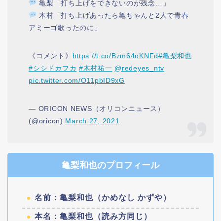
亀梨「打ち上げをできないのが残念…」
木村「打ち上げあったら亀ちゃんと2人で青春
アミーゴ歌ったのに」
《コメント》
https://t.co/Bzm64oKNFd
#亀梨和也
#シシドカフカ
#木村祐一
@redeyes_ntv
pic.twitter.com/O11pbID9xG
— ORICON NEWS（オリコンニュース）
(@oricon)
March 27, 2021
亀梨和也のプロフィール
名前：亀梨和也（かめなし かずや）
本名：亀梨和也（読み方同じ）