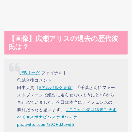
【画像】広瀬アリスの過去の歴代彼
氏は？
【
#Bリーグ
ファイナル】
◎試合後コメント
田中大貴（
#アルバルク東京
）「千葉さんにファー
ストブレークで絶対に走らせないようにとHCから
言われていました。今日は本当にディフェンスの
勝利だったと思います」
#ここから先は結果こそす
べて
#スポナビバスケ
#バスケ
pic.twitter.com/2tOFdJbwdS