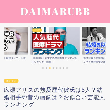
ドラマ
痩せ】即効ダイエット法
【2023年】おすすめ歴代医療ドラマ人気
男性芸能人の結婚お似
ランキング！動画...
ング！歴代彼女や画...
エンタメ
広瀬アリスの熱愛歴代彼氏は5人？結
婚相手や昔の画像は？お似合い芸能人
ランキング