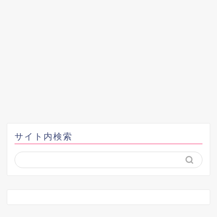
サイト内検索