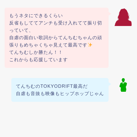
もうネタにできるくらい
反省もしててアンチも受け入れてて振り切
っていて、
自虐の面白い歌詞からてんちむちゃんの頑
張りもめちゃくちゃ見えて最高です
てんちむしか勝たん！！
これからも応援しています
てんちむのTOKYODRIFT最高だ
自虐も音抜も映像もヒップホップじゃん