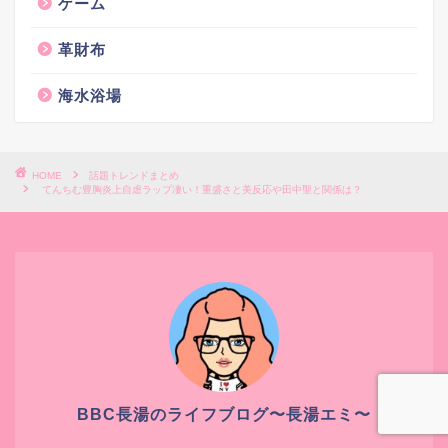
ゲーム
革財布
海水浴場
HOME
話題トレンドまとめ
てんちむ豊胸炎上自虐ラップ凄い！重盛さと美反応や田中聖と関係は？
BBC長湯のライフブログ〜長湯エミ〜