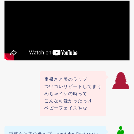
重盛さと美のラップ
ついついリピートしてまう
めちゃイケの時って
こんな可愛かったっけ
ベビーフェイスやな
重盛さと美のラップ、youtubeでついつい