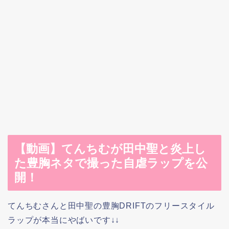
【動画】てんちむが田中聖と炎上し
た豊胸ネタで撮った自虐ラップを公
開！
てんちむさんと田中聖の豊胸DRIFTのフリースタイル
ラップが本当にやばいです↓↓