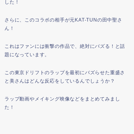
した！
さらに、このコラボの相手が元KAT-TUNの田中聖さ
ん！
これはファンには衝撃の作品で、絶対にバズる！と話
題になっています。
この東京ドリフトのラップを最初にバズらせた重盛さ
と美さんはどんな反応をしているんでしょうか？
ラップ動画やメイキング映像などをまとめてみまし
た！