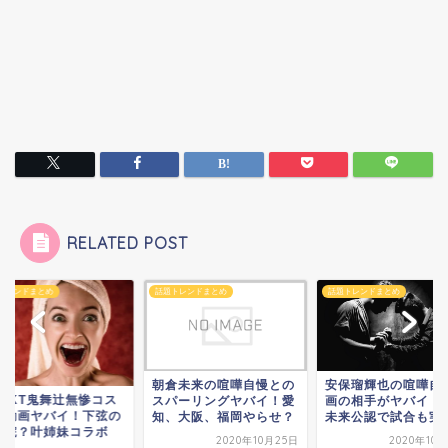
RELATED POST
トレンドまとめ
話題トレンドまとめ
話題トレンドまとめ
朝倉未来の喧嘩自慢との
安保瑠輝也の喧嘩自
ACKT鬼舞辻無惨コス
スパーリングヤバイ！愛
画の相手がヤバイ！
レ動画ヤバイ！下弦の
知、大阪、福岡やらせ？
未来公認で試合も実
龍院？叶姉妹コラボ
2020年10月25日
2020年10