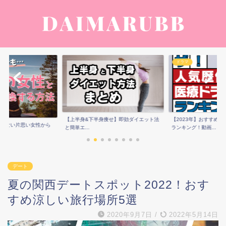
ドラマ
【上半身&下半身痩せ】即効ダイエット法
【2023年】おすすめ
点少ない片思い女性から
と簡単エ...
ランキング！動画...
..
デート
夏の関西デートスポット2022！おす
すめ涼しい旅行場所5選
2020年9月7日
/
2022年5月14日