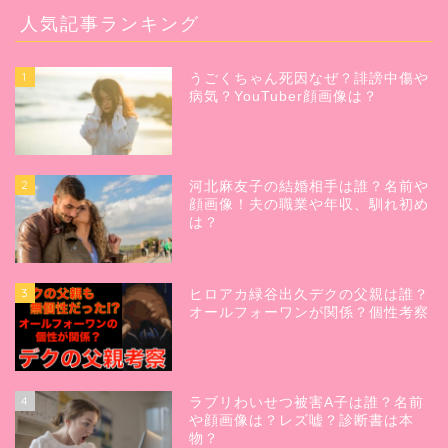
人気記事ランキング
1
うごくちゃん死因なぜ？誹謗中傷や
病気？YouTuber顔画像は？
2
河北麻友子の結婚相手は誰？名前や
顔画像！夫の職業や年収、馴れ初め
は？
3
ヒロアカ緑谷出久デクの父親は誰？
オールフォーワンが関係？個性考察
4
ラブリわいせつ被害A子は誰？名前
や顔画像は？レズ嘘？診断書は本
物？