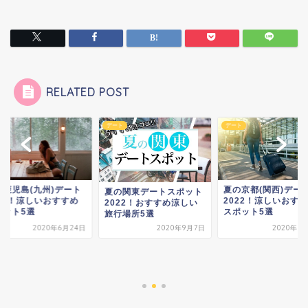
RELATED POST
ト
デート
デート
の鹿児島(九州)デート
夏の京都(関西)デー
夏の関東デートスポット
022！涼しいおすすめ
2022！涼しいおす
2022！おすすめ涼しい
ポット5選
スポット5選
旅行場所5選
2020年6月24日
2020年9月7日
2020年6