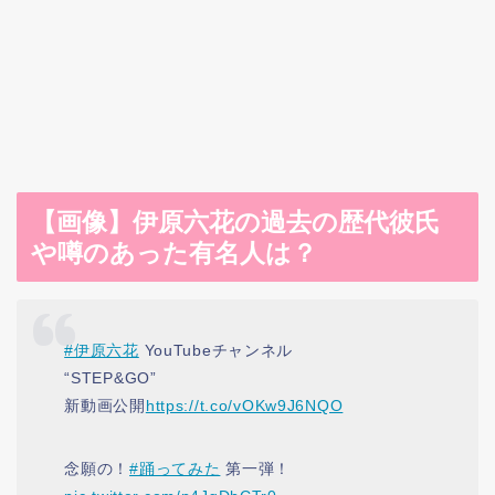
【画像】伊原六花の過去の歴代彼氏
や噂のあった有名人は？
#伊原六花
YouTubeチャンネル
“STEP&GO”
新動画公開
https://t.co/vOKw9J6NQO
念願の！
#踊ってみた
第一弾！