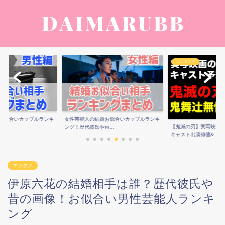
ランキング
お似合いカップルランキ
女性芸能人の結婚お似合いカップルランキ
【鬼滅の刃】実写映画
..
ング！歴代彼氏や画...
キャスト出演俳優&...
エンタメ
伊原六花の結婚相手は誰？歴代彼氏や
昔の画像！お似合い男性芸能人ランキ
ング