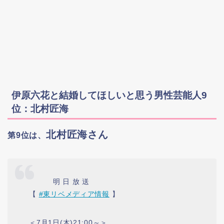
伊原六花と結婚してほしいと思う男性芸能人9
位：北村匠海
北村匠海さん
第9位は、
⠀⠀⠀⠀ 明 日 放 送
【
#東リベメディア情報
】
＜7月1日(木)21:00～＞