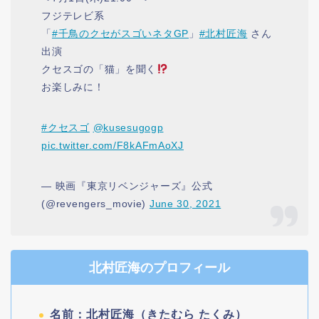
フジテレビ系
「
#千鳥のクセがスゴいネタGP
」
#北村匠海
さん
出演
クセスゴの「猫」を聞く
お楽しみに！
#クセスゴ
@kusesugogp
pic.twitter.com/F8kAFmAoXJ
— 映画『東京リベンジャーズ』公式
(@revengers_movie)
June 30, 2021
北村匠海のプロフィール
名前：北村匠海（きたむら たくみ）