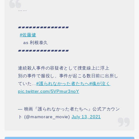
……
▰▰▰▰▰▰▰▰▰▰▰▰▰▰
ㅤ
#佐藤健
ㅤㅤ ㅤas 利根泰久
▰▰▰▰▰▰▰▰▰▰▰▰▰▰
連続殺人事件の容疑者として捜査線上に浮上
別の事件で服役し、事件が起こる数日前に出所し
ていた…
#護られなかった者たちへ
#魂が泣く
pic.twitter.com/5VPmur3noY
— 映画『護られなかった者たちへ』公式アカウン
ト (@mamorare_movie)
July 13, 2021