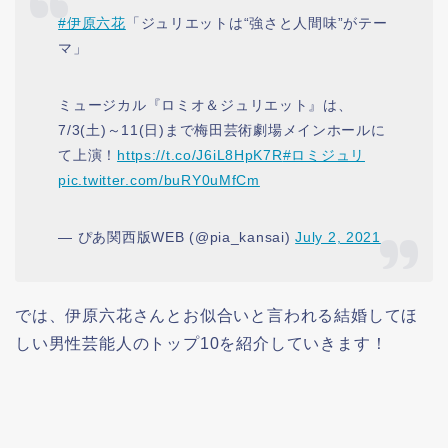
#伊原六花
「ジュリエットは“強さと人間味”がテー
マ」
ミュージカル『ロミオ＆ジュリエット』は、
7/3(土)～11(日)まで梅田芸術劇場メインホールに
て上演！
https://t.co/J6iL8HpK7R
#ロミジュリ
pic.twitter.com/buRY0uMfCm
— ぴあ関西版WEB (@pia_kansai)
July 2, 2021
では、伊原六花さんとお似合いと言われる結婚してほ
しい男性芸能人のトップ10を紹介していきます！