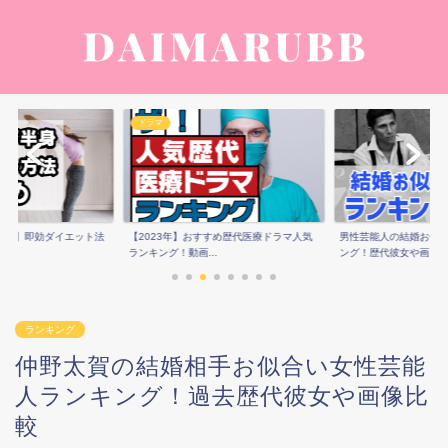
ドラマ
痩せ】即効ダイエット法
【2023年】おすすめ歴代医療ドラマ人気
男性芸能人の結婚お似
ランキング！動画...
ング！歴代彼女や画...
ランキング
仲野太賀の結婚相手お似合い女性芸能
人ランキング！過去歴代彼女や画像比
較