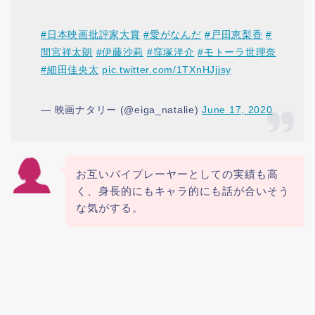
#日本映画批評家大賞
#愛がなんだ
#戸田恵梨香
#
間宮祥太朗
#伊藤沙莉
#窪塚洋介
#モトーラ世理奈
#細田佳央太
pic.twitter.com/1TXnHJjjsy
— 映画ナタリー (@eiga_natalie)
June 17, 2020
お互いバイプレーヤーとしての実績も高
く、身長的にもキャラ的にも話が合いそう
な気がする。