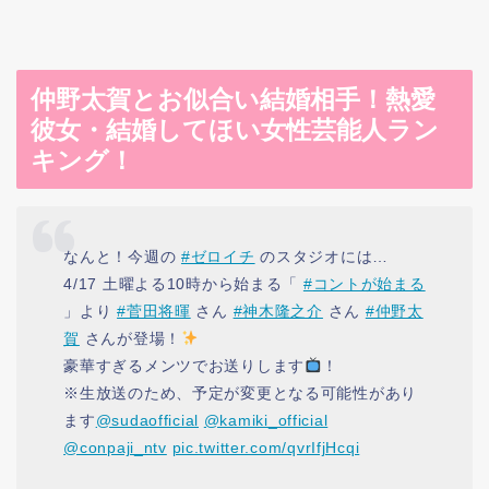
仲野太賀とお似合い結婚相手！熱愛
彼女・結婚してほい女性芸能人ラン
キング！
なんと！今週の
#ゼロイチ
のスタジオには…
4/17 土曜よる10時から始まる「
#コントが始まる
」より
#菅田将暉
さん
#神木隆之介
さん
#仲野太
賀
さんが登場！
豪華すぎるメンツでお送りします
！
※生放送のため、予定が変更となる可能性があり
ます
@sudaofficial
@kamiki_official
@conpaji_ntv
pic.twitter.com/qvrIfjHcqi