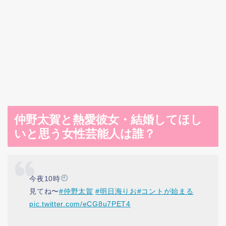
仲野太賀と熱愛彼女・結婚してほし
いと思う女性芸能人は誰？
今夜10時
見てね〜
#仲野太賀
#明日海りお
#コントが始まる
pic.twitter.com/eCG8u7PET4