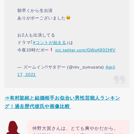
朝早くから生出演
ありがボーございました
お2人も出演してる
ドラマ｢
#コントが始まる
｣は
今夜10時だボー
pic.twitter.com/GWqK892HfV
— ズームイン!!サタデー (@ntv_zumusata)
April
17, 2021
⇒有村架純と結婚相手お似合い男性芸能人ランキン
グ！過去歴代彼氏や画像比較
仲野大賀さんは、とても爽やかだから。