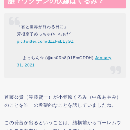
誰？ワクチンの伏線はくるみ？
「君と世界が終わる日に」
芳根京子めっちゃ(>_<｡)ｷﾗｲ
pic.twitter.com/dzZFsLEyGZ
— よっちん☆ (@us0Rb8j01EmGDDH)
January
31, 2021
首藤公貴（滝藤賢一）が小笠原くるみ（中条あやみ）
のことを唯一の希望的なことを話していましたね。
この発言が出るということは、結構前からゴーレムウ