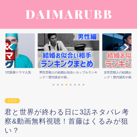
すすめ歴代医療ドラマ人気
男性芸能人の結婚お似合いカップルランキ
女性芸能人の結婚お似
.
ング！歴代彼女や画...
ング！歴代彼氏や画...
ドラマ
君と世界が終わる日に3話ネタバレ考
察&動画無料視聴！首藤はくるみが狙
い？