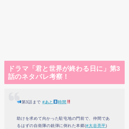
ドラマ「君と世界が終わる日に」第3
話のネタバレ考察！
第3話まで
#あと
時間
助けを求めて向かった駐屯地の門前で、仲間であ
るはずの自衛隊の銃弾に倒れた本郷(
#大谷亮平
)