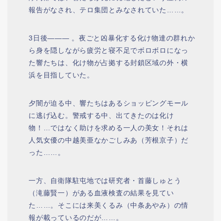
報告がなされ、テロ集団とみなされていた……。
3日後——— 。夜ごと凶暴化する化け物達の群れか
ら身を隠しながら疲労と寝不足でボロボロになっ
た響たちは、化け物が占拠する封鎖区域の外・横
浜を目指していた。
夕闇が迫る中、響たちはあるショッピングモール
に逃げ込む。警戒する中、出てきたのは化け
物！…ではなく助けを求める一人の美女！それは
人気女優の中越美亜なかごしみあ（芳根京子）だ
った……。
一方、自衛隊駐屯地では研究者・首藤しゅとう
（滝藤賢一）がある血液検査の結果を見てい
た……。そこには来美くるみ（中条あやみ）の情
報が載っているのだが……。