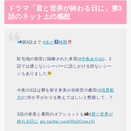
ドラマ「君と世界が終わる日に」第3
話のネット上の感想
第3話まで
#あと
時間
駐屯地の個室に隔離された来美(
#中条あやみ
)。2
話では通じないシーバーに話しかける切ないシー
ンもありました
今夜の3話は響を探す来美が自衛官の桑田(
#浅香航
大
)に何か手がかりを教えてほしいと懇願して…？
3話の来美と桑田のオフショットも
#君と世界が
終わる日に
pic.twitter.com/Re2CnsrzSj