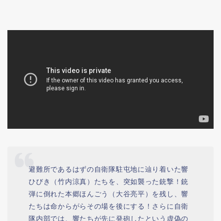
避難所であるはずの自衛隊駐屯地に辿り着いた響
ひびき（竹内涼真）たちを、突如襲った銃撃！銃
弾に倒れた本郷ほんごう（大谷亮平）を残し、響
たちは命からがらその場を後にする！さらに自衛
隊内部では、響たちが先に発砲したという虚偽の