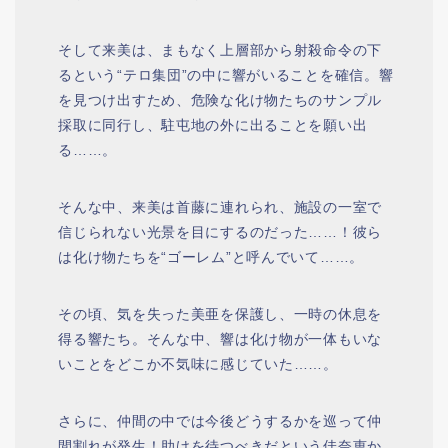
そして来美は、まもなく上層部から射殺命令の下
るという“テロ集団”の中に響がいることを確信。響
を見つけ出すため、危険な化け物たちのサンプル
採取に同行し、駐屯地の外に出ることを願い出
る……。
そんな中、来美は首藤に連れられ、施設の一室で
信じられない光景を目にするのだった……！彼ら
は化け物たちを“ゴーレム”と呼んでいて……。
その頃、気を失った美亜を保護し、一時の休息を
得る響たち。そんな中、響は化け物が一体もいな
いことをどこか不気味に感じていた……。
さらに、仲間の中では今後どうするかを巡って仲
間割れが発生！助けを待つべきだという佳奈恵か