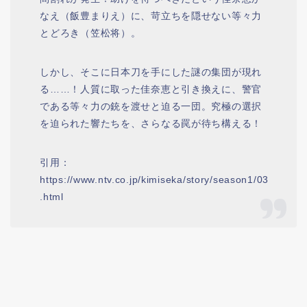
なえ（飯豊まりえ）に、苛立ちを隠せない等々力
とどろき（笠松将）。
しかし、そこに日本刀を手にした謎の集団が現れ
る……！人質に取った佳奈恵と引き換えに、警官
である等々力の銃を渡せと迫る一団。究極の選択
を迫られた響たちを、さらなる罠が待ち構える！
引用：
https://www.ntv.co.jp/kimiseka/story/season1/03
.html