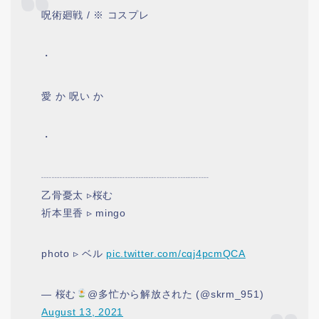
呪術廻戦 / ※ コスプレ
・
愛 か 呪い か
・
┈┈┈┈┈┈┈┈┈┈┈┈┈┈┈┈
乙骨憂太 ▹桜む
祈本里香 ▹ mingo
photo ▹ ベル
pic.twitter.com/cqj4pcmQCA
— 桜む
@多忙から解放された (@skrm_951)
August 13, 2021