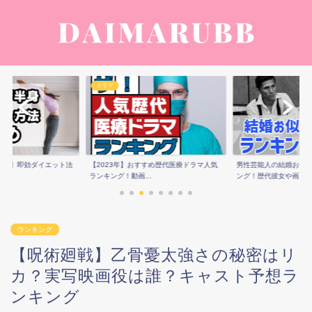
ドラマ
痩せ】即効ダイエット法
【2023年】おすすめ歴代医療ドラマ人気
男性芸能人の結婚お似
ランキング！動画...
ング！歴代彼女や画...
ランキング
【呪術廻戦】乙骨憂太強さの秘密はリ
カ？実写映画役は誰？キャスト予想ラ
ンキング