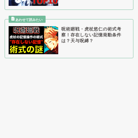
呪術廻戦・虎杖悠仁の術式考
察！存在しない記憶発動条件
は？天与呪縛？