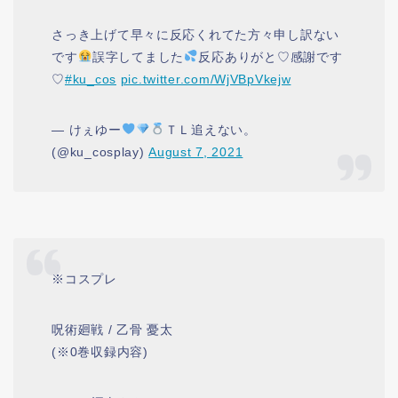
さっき上げて早々に反応くれてた方々申し訳ない
です
誤字してました
反応ありがと♡感謝です
♡
#ku_cos
pic.twitter.com/WjVBpVkejw
— けぇゆー
ＴＬ追えない。
(@ku_cosplay)
August 7, 2021
※コスプレ
呪術廻戦 / 乙骨 憂太
(※0巻収録内容)