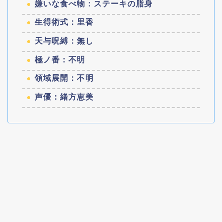
嫌いな食べ物：ステーキの脂身
生得術式：里香
天与呪縛：無し
極ノ番：不明
領域展開：不明
声優：緒方恵美