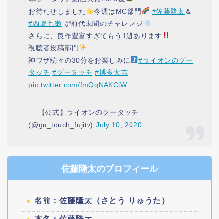
お待たせしました
今週はMC部門
#佐藤隆太
＆
#西野七瀬
が前代未聞のチャレンジ
さらに、良作豊富すぎてもう1週あります
視聴者投稿部門
神ワザ続々の30分をお楽しみに
#ライオンのグー
タッチ
#グータッチ
#博多大吉
pic.twitter.com/fmQgNAKCjW
— 【公式】ライオンのグータッチ
(@gu_touch_fujitv)
July 10, 2020
佐藤隆太のプロフィール
名前：佐藤隆太（さとう りゅうた）
本名：佐藤隆太